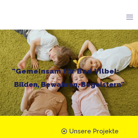
"
G
e
m
e
i
n
s
a
m
f
ü
r
B
a
d
V
i
l
b
e
l
:
B
i
l
d
e
n
,
B
e
w
a
h
r
e
n
,
B
e
g
e
i
s
t
e
r
n
"
Unsere Projekte