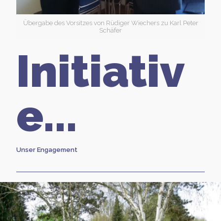
Übergabe des Vorsitzes von Rüdiger Wiechers zu Karl Peter
Schäfer
Initiativ
e...
Unser Engagement